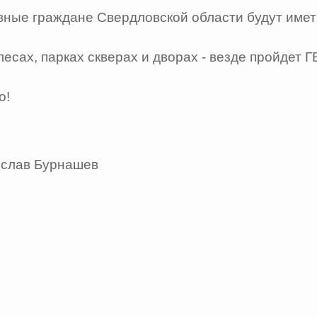
вные граждане Свердловской области будут имет
 лесах, парках скверах и дворах - везде пройд
о!
ислав Бурнашев