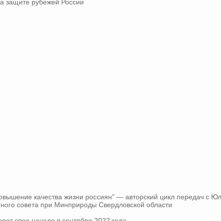
на защите рубежей России
ышение качества жизни россиян" — авторский цикл передач с Юл
ного совета при Минприроды Свердловской области
рет свое начало в сентябре 2022 года.