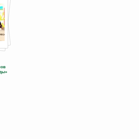
мов
ды»