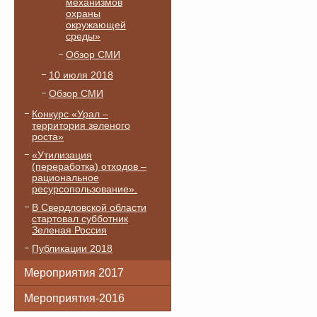
механизмов
охраны
окружающей
среды»
Обзор СМИ
10 июля 2018
Обзор СМИ
Конкурс «Урал –
территория зеленого
роста»
«Утилизация
(переработка) отходов –
рациональное
ресурсопользование».
В Свердловской области
стартовал субботник
Зеленая Россия
Публикации 2018
Мероприятия 2017
Мероприятия-2016