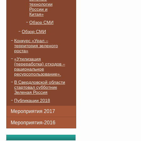
технологии
России и
Китая»
Обзор СМИ
Обзор СМИ
Конкурс «Урал –
территория зеленого
роста»
«Утилизация
(переработка) отходов –
рациональное
ресурсопользование».
В Свердловской области
стартовал субботник
Зеленая Россия
Публикации 2018
Мероприятия 2017
Мероприятия-2016