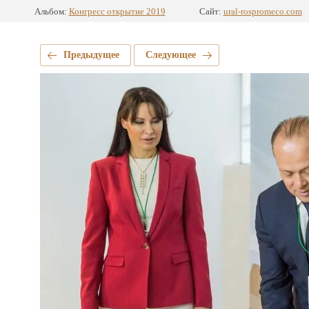
Альбом:
Конгресс открытие 2019
Сайт:
ural-rospromeco.com
Предыдущее
Следующее