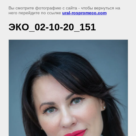
Вы смотрите фотографию с сайта
- чтобы вернуться на
него перейдите по ссылке
ural-rospromeco.com
ЭКО_02-10-20_151